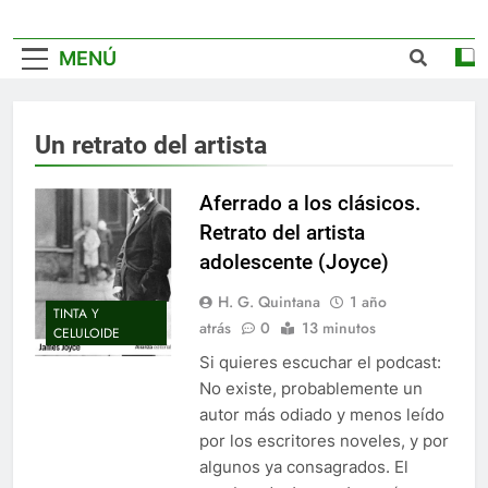
MENÚ
Un retrato del artista
Aferrado a los clásicos.
Retrato del artista
adolescente (Joyce)
H. G. Quintana
1 año
TINTA Y
atrás
0
13 minutos
CELULOIDE
Si quieres escuchar el podcast:
No existe, probablemente un
autor más odiado y menos leído
por los escritores noveles, y por
algunos ya consagrados. El