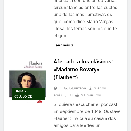
implica la conjunción de varias
circunstancias entre las cuales,
una de las más llamativas es
que, como dice Mario Vargas
Llosa, los temas son los que te
eligen…
Leer más
Aferrado a los clásicos:
«Madame Bovary»
(Flaubert)
H. G. Quintana
2 años
TINTA Y
atrás
0
21 minutos
CELULOIDE
Si quieres escuchar el podcast:
En septiembre de 1849, Gustave
Flaubert invita a su casa a dos
amigos para leerles un