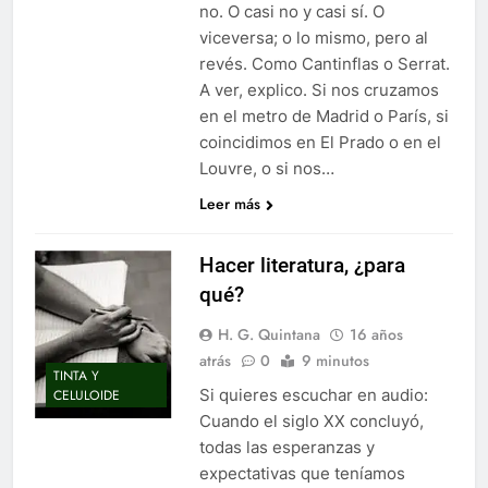
no. O casi no y casi sí. O
viceversa; o lo mismo, pero al
revés. Como Cantinflas o Serrat.
A ver, explico. Si nos cruzamos
en el metro de Madrid o París, si
coincidimos en El Prado o en el
Louvre, o si nos…
Leer más
Hacer literatura, ¿para
qué?
H. G. Quintana
16 años
atrás
0
9 minutos
TINTA Y
Si quieres escuchar en audio:
CELULOIDE
Cuando el siglo XX concluyó,
todas las esperanzas y
expectativas que teníamos